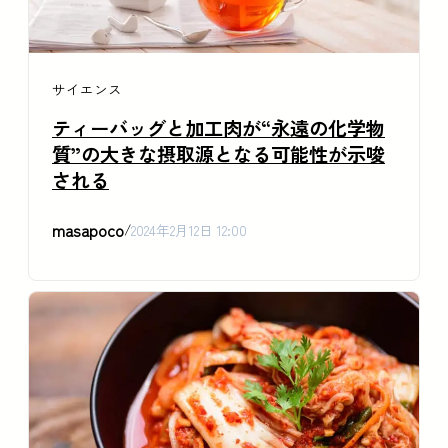
サイエンス
ティーバッグと加工肉が“永遠の化学物
質”の大きな摂取源となる可能性が示唆
される
masapoco
/
2024年2月12日 12:00