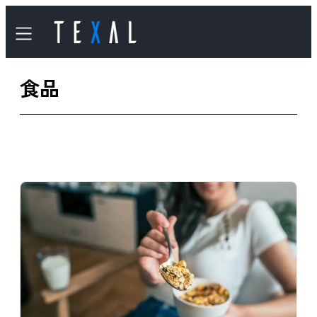
内
容
を
食品
ス
キ
ッ
プ