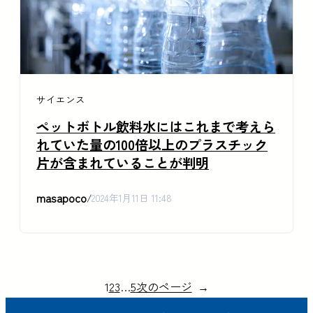
サイエンス
ペットボトル飲料水にはこれまで考えら
れていた量の100倍以上のプラスチック
片が含まれていることが判明
masapoco
/
2024年1月11日 11:48
1
2
3
…
5
次のページ
→