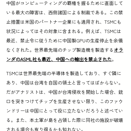
中国がコンピューティングの覇権を握るために直面して
いる最大の障害は、西側諸国による制裁である。この禁
止措置は米国のパートナー企業にも適用され、TSMCも
状況によってはその対象に含まれる。例えば、TSMCは
最近、禁止令に従うために中国製GPUの生産停止を余儀
なくされた。世界最先端のチップ製造機を製造する
オラ
ンダのASML社も最近、中国への輸出を禁止された
。
TSMCは世界最先端の半導体を製造しており、すぐ隣に
あり、中国は台湾を自国の領土と言ってはばからない。
だがアナリストは、中国が台湾侵攻を開始した場合、銃
口を突きつけてチップを生産させない限り、このファウ
ンドリーは中国にとって役に立たないだろうと述べてい
る。また、本土軍が島を占領した際に同社の施設が破壊
される場合も有り得るかも知れない。