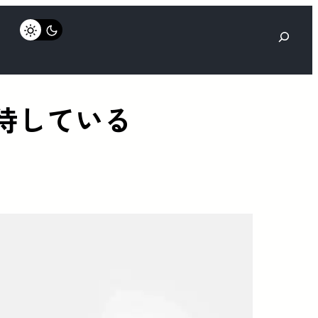
検
索
期待している