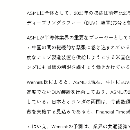
ASMLは全体として、2023年の収益は前年比
ディープリソグラフィー（DUV）装置375台と
ASMLが半導体業界の重要なプレーヤーとし
と中国の間の継続的な緊張に巻き込まれてい
度なチップ製造装置を供給しようとする米国
ンダにも同様の制限を課すよう働きかけてい
Wennink氏によると、ASMLは現在、中国
高度でないDUV装置を出荷しており、ASMLの
している。日本とオランダの両国は、今後数
裁を実施する見込みであると、Financial Ti
とはいえ、Wenninkの予測は、業界の共通認識ではない