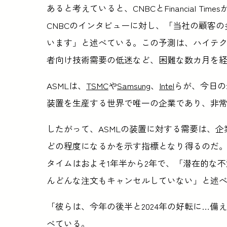
あると考えていると、CNBCとFinancial Times
CNBCのインタビューに対し、「当社の顧客
います」と述べている。この予測は、ハイテ
者向け技術需要の低迷など、困難な数カ月を
ASMLは、
TSMC
や
Samsung
、
Intel
らが、今日の
装置を生産する世界で唯一の企業であり、非
したがって、ASMLの装置に対する需要は、
どの程度になるかを示す指標となり得るのだ。We
タイムはおよそ1年半から2年で、「潜在的な
んどんな注文もキャンセルしていない」と述
「彼らは、今年の後半と2024年の好転に…備えたいので
べている。