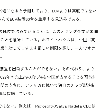
25％増になると予測しており、EUVよりは高度ではない
並んでEUV装置60台を生産する見込みである。
ての地位を占めていることは、このオランダ企業が米国
ることを意味している。ホワイトハウスは、中国に高
企業に対してますます厳しい制限を課し、一方でオラ
る。
にEUV装置を出荷することができない。その代わり、より
2022年の売上高の約15％を中国が占めることを可能に
週間のうちに、アメリカに続いて独自のチップ製造制
mes紙は指摘している。
。例えば、MicrosoftのSatya Nadella CEOは