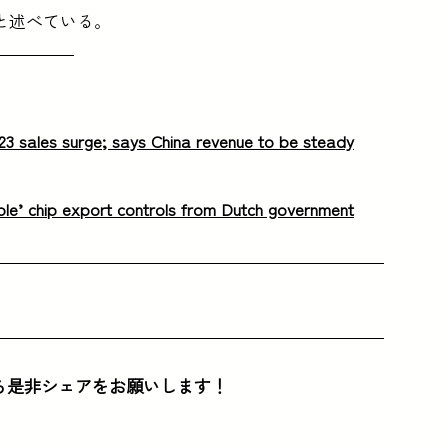
と述べている。
3 sales surge; says China revenue to be steady
ible’ chip export controls from Dutch government
ら是非シェアをお願いします！