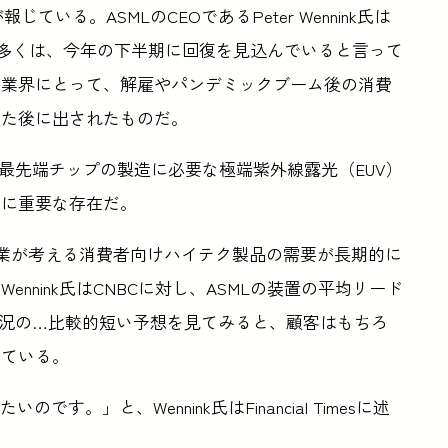
が報じている。ASMLのCEOであるPeter Wennink氏は
の多くは、今年の下半期に回復を見込んでいると言って
ク業界にとって、解雇やパンデミックブーム後の消費
経た後に出されたものだ。
最先端チップの製造に必要な極端紫外線露光（EUV）
常に重要な存在だ。
企業が考える消費者向けハイテク製品の需要が長期的に
nnink氏はCNBCに対し、ASMLの装置の平均リード
不況の…比較的短い予想を見てみると、顧客はもちろ
べている。
す。」と、Wennink氏はFinancial Timesに述