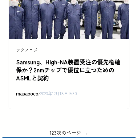
テクノロジー
Samsung、High-NA装置受注の優先権確
保か？2nmチップで優位に立つための
ASMLと契約
masapoco
/
2023年12月18日 5:30
1
2
3
次のページ
→