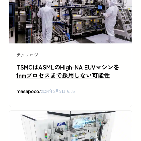
テクノロジー
TSMCはASMLのHigh-NA EUVマシンを
1nmプロセスまで採用しない可能性
masapoco
/
2024年2月9日 6:35