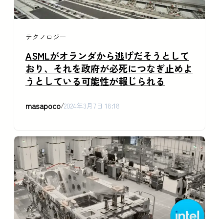
テクノロジー
ASMLがオランダから逃げだそうとして
おり、それを政府が必死につなぎ止めよ
うとしている可能性が報じられる
masapoco
/
2024年3月7日 18:18