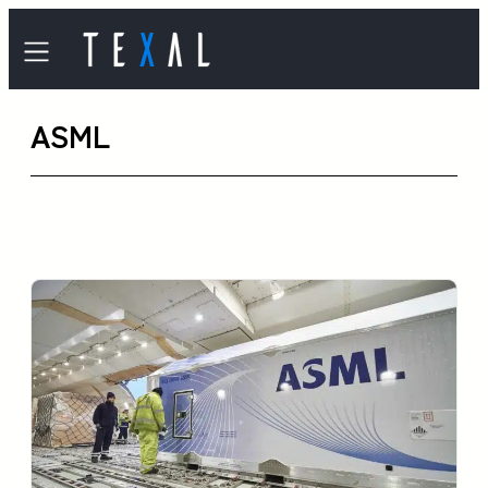
内
容
を
ASML
ス
キ
ッ
プ