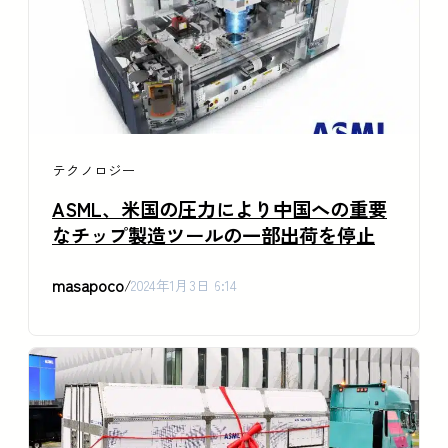
テクノロジー
ASML、米国の圧力により中国への重要
なチップ製造ツールの一部出荷を停止
masapoco
/
2024年1月3日 6:14