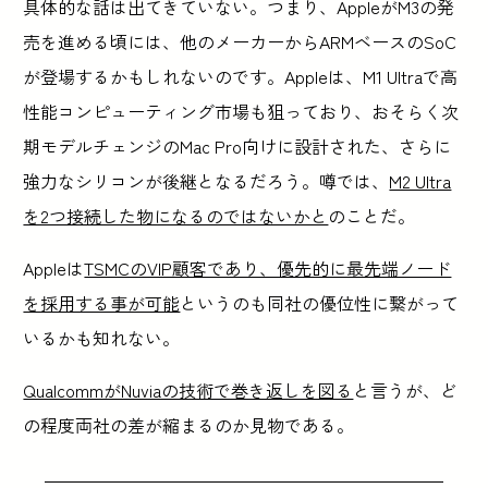
具体的な話は出てきていない。つまり、AppleがM3の発
売を進める頃には、他のメーカーからARMベースのSoC
が登場するかもしれないのです。Appleは、M1 Ultraで高
性能コンピューティング市場も狙っており、おそらく次
期モデルチェンジのMac Pro向けに設計された、さらに
強力なシリコンが後継となるだろう。噂では、
M2 Ultra
を2つ接続した物になるのではないかと
のことだ。
Appleは
TSMCのVIP顧客であり、優先的に最先端ノード
を採用する事が可能
というのも同社の優位性に繋がって
いるかも知れない。
QualcommがNuviaの技術で巻き返しを図る
と言うが、ど
の程度両社の差が縮まるのか見物である。