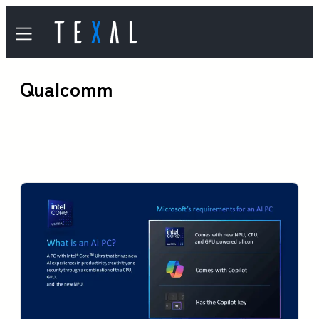
内
容
を
Qualcomm
ス
キ
ッ
プ