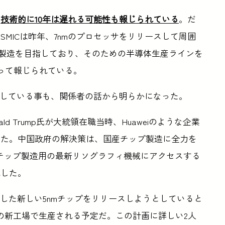
、
技術的に10年は遅れる可能性も報じられている
。だ
MICは昨年、7nmのプロセッサをリリースして周囲
の製造を目指しており、そのための半導体生産ラインを
sによって報じられている。
増強している事も、関係者の話から明らかになった。
 Trump氏が大統領在職当時、Huaweiのような企業
った。中国政府の解決策は、国産チップ製造に全力を
がチップ製造用の最新リソグラフィ機械にアクセスする
化した。
onが設計した新しい5nmチップをリリースしようとしていると
の新工場で生産される予定だ。この計画に詳しい2人