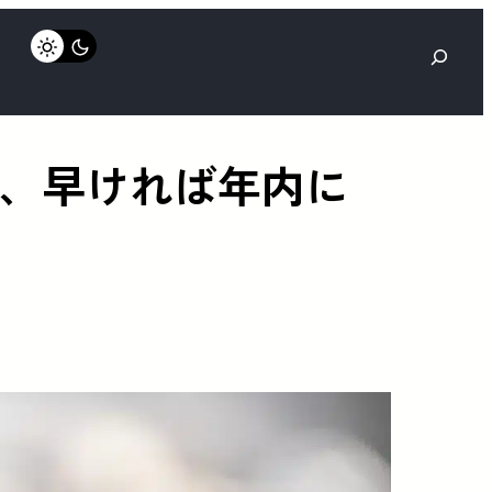
検
索
中、早ければ年内に