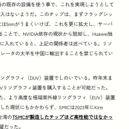
ダ製の既存の設備を使う事で、これを実現しようとして
導入はないようだ。このチップは、まずフラッグシッ
Cは5nmがうまくいけば、これを更に拡大し、サーバ
ことで、NVIDIA依存の現状から脱却し、Huawei独
造も視野に入れていると、上記の関係者は述べている。リソ
クセラレータの大半を中国に輸出することを禁じられてい
ソグラフィ（DUV）装置でしのいでいる。昨年末ま
UVリソグラフィ装置を購入することが可能だった。
た、より高度な極端紫外線リソグラフィ（EUV）装置
状にもかかわらず、SMICは2023年にKirin
台湾の
TSMCが製造したチップほど高性能ではなかっ
飛躍だった。