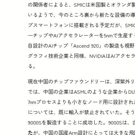
の関係者によると、SMICは米国製とオラン
いるようで、今のところ裏から新たな設備の
プスマートフォンに搭載される予定だが、SMI
ーチップやAIアクセラレーターを5nmで生産する
自設計のAIチップ「Ascend 920」の製
グラフィ技術企業と同様、NVIDIAはAIア
る。
現在中国のチップファウンドリーは、深紫外リ
では、中国の企業はASMLのような企業からD
7nmプロセスよりも小さなノード用に設計され
については、既に輸入が禁止されていた。そうした現
9000Sを製造することに成功した。9000Sは、
た
が、中国の国産Arm設計にとっては大きな