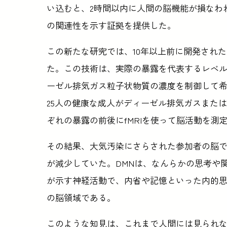
い込むと、2時間以内に人間の脳機能が損なわ
の関連性を示す証拠を提供した。
この新たな研究では、10年以上前に開発され
た。この技術は、実際の暴露を代表するレベ
ーゼル排気ガス粒子状物質の濃度を制御して
25人の健康な成人がディーゼル排気ガスまた
ぞれの暴露の前後にfMRIを使って脳活動を測
その結果、大気汚染にさらされた参加者の脳
が減少していた。DMNは、なんらかの思考や
が示す神経活動で、内省や記憶といった内的
の脳領域である。
このような知見は、これまで人間には見られなか