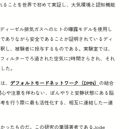
れることを世界で初めて実証し、大気環境と認知機能
たディーゼル排気ガスへのヒトの曝露モデルを使用し
ルでありながら安全であることが証明されているディ
希釈し、被験者に投与するものである。実験室では、
はフィルターでろ過された空気に2時間さらされ、それ
定した。
では、
デフォルトモードネットワーク（DMN）
の結合
関心や注意を伴わない、ぼんやりと安静状態にある脳
思考を行う際に最も活性化する、相互に連結した一連
ったものだ。この研究の筆頭著者であるJodie