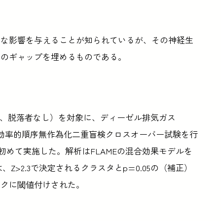
きな影響を与えることが知られているが、その神経生
このギャップを埋めるものである。
49歳、脱落者なし）を対象に、ディーゼル排気ガス
の効率的順序無作為化二重盲検クロスオーバー試験を行
初めて実施した。解析はFLAMEの混合効果モデルを
Z>2.3で決定されるクラスタとp=0.05の（補正）
ックに閾値付けされた。