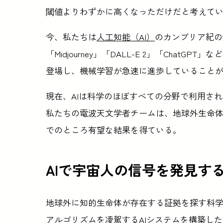
閾値よりわずかに高くなっただけだと考えて
今、私たちは
人工知能（AI）
のカンブリア紀の
「Midjourney」「DALL-E 2」「Chat
登場し、機械学習が急速に進歩していること
現在、AIは科学のほぼすべての分野で利用さ
私たちの電波天文学者チームは、地球外生命体
でのところ有望な結果を得ている。
AIで宇宙人の信号を発見す
地球外に知的生命体が存在する証拠を探す科
アルゴリズムを凌駕するAIシステムを構築した