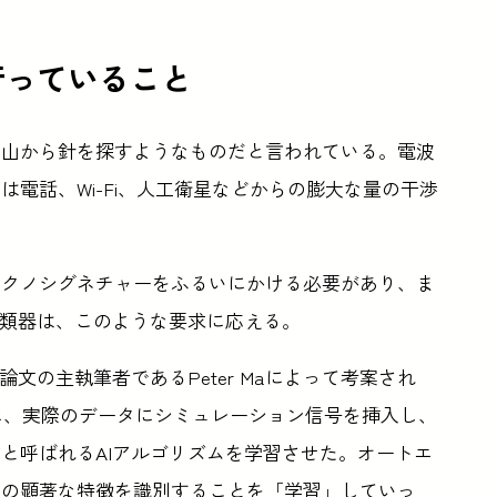
行っていること
の山から針を探すようなものだと言われている。電波
電話、Wi-Fi、人工衛星などからの膨大な量の干渉
テクノシグネチャーをふるいにかける必要があり、ま
分類器は、このような要求に応える。
文の主執筆者であるPeter Maによって考案され
ために、実際のデータにシミュレーション信号を挿入し、
と呼ばれるAIアルゴリズムを学習させた。オートエ
タの顕著な特徴を識別することを「学習」していっ