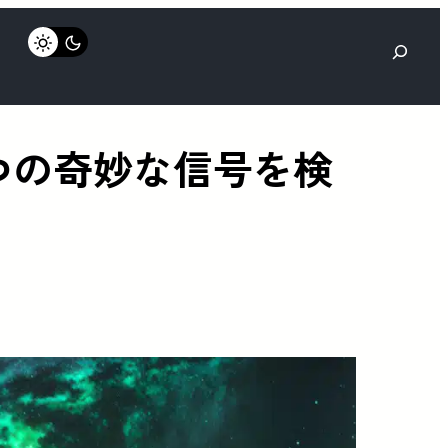
検
索
つの奇妙な信号を検