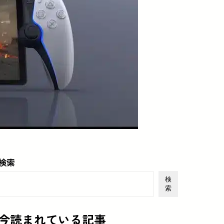
検索
検
索
今読まれている記事