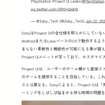
PlayStation Project Q Leaks:
#PlayStation
pic.twitter.com/0R0yQIdr0I
— @Zuby_Tech (@Zuby_Tech)
July 22, 20
SonyはProject Qの全仕様を明らかにし
AndroidまたはLinuxベースのOSで動作
まらない柔軟性と機能性が可能になる事が窺
Project Qユニットが写っており、カスタ
Project Qは、ユーザーのゲーム機から直
のゲームを提供することを目指している。これは、P
スとは異なる。Sonyによると、Project 
ーミングをしばしば悩ませる待ち時間の問題