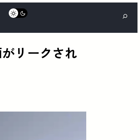
検
索
動画がリークされ