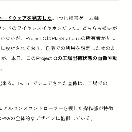
のハードウェアを発表した
。1つは携帯ゲーム機
onブランドのワイヤレスイヤホンだった。どちらも概要が
Project QはPlayStation 5の所有者がリモ
うに設計されており、自宅での利用を想定した物のよ
いが、本日、この
Project Qの工場出荷状態の画像や動
た。
認出来る。Twitterでシェアされた画像は、工場での
5のデュアルセンスコントローラーを模した操作部が特徴
QはPS5の全体的なデザインに酷似している。