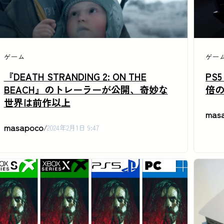
ゲーム
ゲー
『DEATH STRANDING 2: ON THE
PS
BEACH』のトレーラーが公開、奇妙な
倍
世界は前作以上
mas
masapoco
/
2024年2月1日 9:47