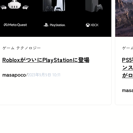
ゲーム
テクノロジー
ゲー
RobloxがついにPlayStationに登場
PS
ンス
masapoco
が
/
2023年9月9日 10:11
mas