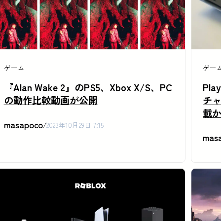
ゲーム
ゲー
『Alan Wake 2』のPS5、Xbox X/S、PC
Pla
の動作比較動画が公開
チャ
載
masapoco
/
2023年10月29日 7:15
mas