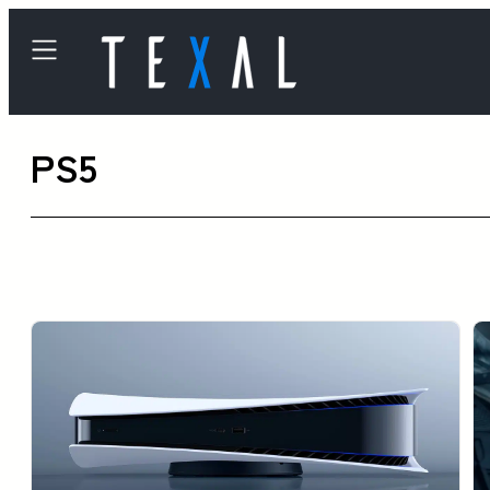
内
容
を
ス
PS5
キ
ッ
プ