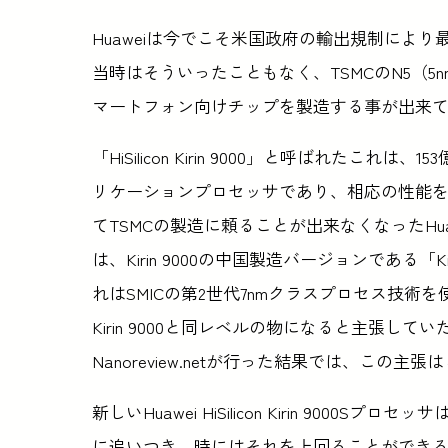
Huaweiは今でこそ米国政府の輸出規制により
当時はそういったこともなく、TSMCのN5（
マートフォン向けチップを製造する事が出来
「HiSilicon Kirin 9000」と呼ばれた
リケーションプロセッサであり、相応の性能
てTSMCの製造に頼ることが出来なくなったHu
は、Kirin 9000の中国製造バージョンである「
れはSMICの第2世代7nmクラスプロセス技術を
Kirin 9000と同レベルの物になると主張し
Nanoreview.netが行った結果では、こ
新しいHuawei HiSilicon Kirin 90
に追いつき、時にはそれを上回ることができ