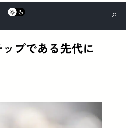
検
索
nmチップである先代に