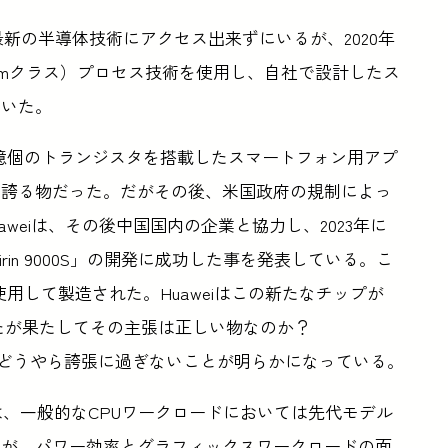
最新の半導体技術にアクセス出来ずにいるが、2020年
5nmクラス）プロセス技術を使用し、自社で設計したス
ていた。
これは、153億個のトランジスタを搭載したスマートフォン用アプ
を誇る物だった。だがその後、米国政府の規制によっ
aweiは、その後中国国内の企業と協力し、2023年に
Kirin 9000S」の開発に成功した事を発表している。こ
使用して製造された。Huaweiはこの新たなチップが
ていたが果たしてその主張は正しい物なのか？
の主張はどうやら誇張に過ぎないことが明らかになっている。
00Sプロセッサは、一般的なCPUワークロードにおいては先代モデル
るが、パワー効率とグラフィックスワークロードの面