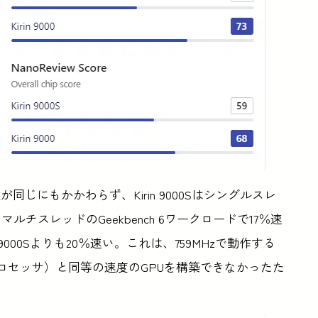
じにもかかわらず、Kirin 9000Sはシングルスレ
、マルチスレッドのGeekbench 6ワークロードで17％速
でKirin 9000Sよりも20％速い。これは、759MHzで動作する
トリームプロセッサ）と同等の速度のGPUを構築できなかったた