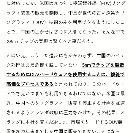
に対応したが、米国は2022年に極端紫外線（EUV)リソグ
ラフィ装置の販売を制限し、中国が世代の古い深紫外リ
ソグラフィ（DUV）技術のみを利用できるようにしたこ
とで、中国の足かせはさらに大きくなった。そんな中で
の5nmチップの実現は驚くべき事だろう。
とはいえ、こうした進歩にもかかわらず、中国のハイテ
ク部門はまだ危機を脱していない。
5nmでチップを製造
するためにDUVハードウェアを使用することは、複雑で
高価なプロセスである
と言われており、このハードウェ
アでさえいつまでも利用できるわけではない。米国は最
近、中国へのリソグラフィー販売を停止する計画を加速
させるようオランダ政府に圧力をかけた。その結果、オ
ランダに本社を置くASMLは、市場をリードするDUV装
置を2023年末までしか中国に販売できないことになっ