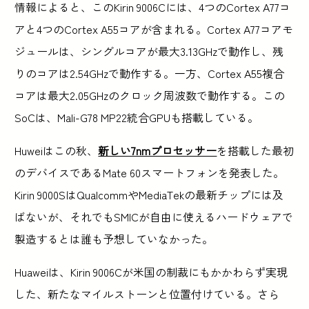
情報によると、このKirin 9006Cには、4つのCortex A77コ
アと4つのCortex A55コアが含まれる。Cortex A77コアモ
ジュールは、シングルコアが最大3.13GHzで動作し、残
りのコアは2.54GHzで動作する。一方、Cortex A55複合
コアは最大2.05GHzのクロック周波数で動作する。この
SoCは、Mali-G78 MP22統合GPUも搭載している。
Huweiはこの秋、
新しい7nmプロセッサー
を搭載した最初
のデバイスであるMate 60スマートフォンを発表した。
Kirin 9000SはQualcommやMediaTekの最新チップには及
ばないが、それでもSMICが自由に使えるハードウェアで
製造するとは誰も予想していなかった。
Huaweiは、Kirin 9006Cが米国の制裁にもかかわらず実現
した、新たなマイルストーンと位置付けている。さら