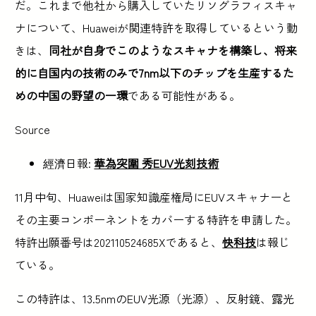
だ。これまで他社から購入していたリソグラフィスキャ
ナについて、Huaweiが関連特許を取得しているという動
きは、
同社が自身でこのようなスキャナを構築し、将来
的に自国内の技術のみで7nm以下のチップを生産するた
めの中国の野望の一環
である可能性がある。
Source
經濟日報:
華為突圍 秀EUV光刻技術
11月中旬、Huaweiは国家知識産権局にEUVスキャナーと
その主要コンポーネントをカバーする特許を申請した。
特許出願番号は202110524685Xであると、
快科技
は報じ
ている。
この特許は、13.5nmのEUV光源（光源）、反射鏡、露光