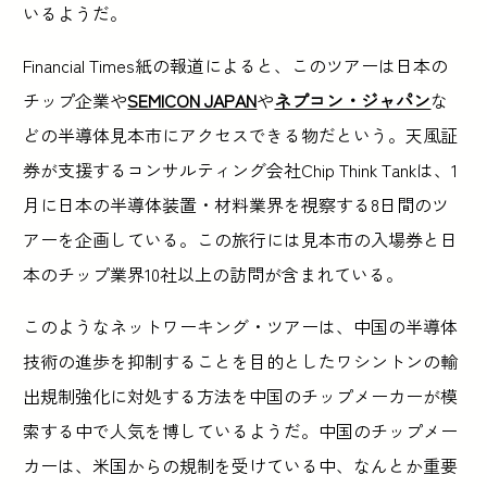
いるようだ。
Financial Times紙の報道によると、このツアーは日本の
チップ企業や
SEMICON JAPAN
や
ネプコン・ジャパン
な
どの半導体見本市にアクセスできる物だという。天風証
券が支援するコンサルティング会社Chip Think Tankは、1
月に日本の半導体装置・材料業界を視察する8日間のツ
アーを企画している。この旅行には見本市の入場券と日
本のチップ業界10社以上の訪問が含まれている。
このようなネットワーキング・ツアーは、中国の半導体
技術の進歩を抑制することを目的としたワシントンの輸
出規制強化に対処する方法を中国のチップメーカーが模
索する中で人気を博しているようだ。中国のチップメー
カーは、米国からの規制を受けている中、なんとか重要