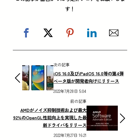
す！
次の記事
iOS 16.0及びiPadOS 16.0等の第4弾
ベータ版が開発者向けにリリース
2022年7月28日 5:04
前の記事
AMDがノイズ抑制技術および最大
92%のOpenGL性能向上を実現した最
新ドライバをリリース
2022年7月27日 16:21