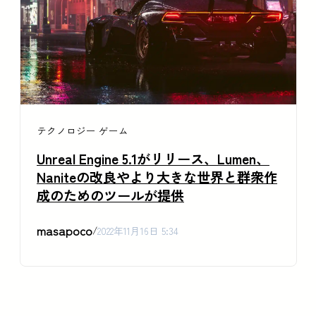
テクノロジー
ゲーム
Unreal Engine 5.1がリリース、Lumen、
Naniteの改良やより大きな世界と群衆作
成のためのツールが提供
masapoco
/
2022年11月16日 5:34