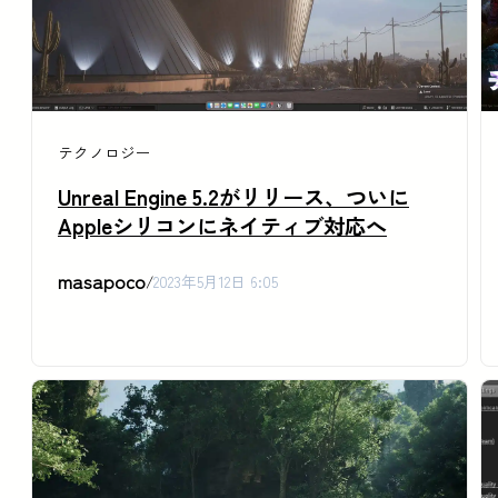
テクノロジー
Unreal Engine 5.2がリリース、ついに
Appleシリコンにネイティブ対応へ
masapoco
/
2023年5月12日 6:05