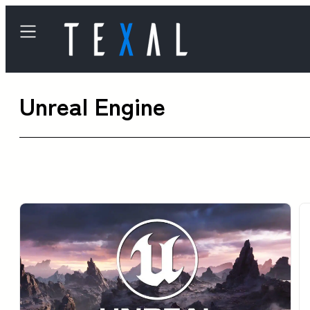
内
容
を
ス
Unreal Engine
キ
ッ
プ