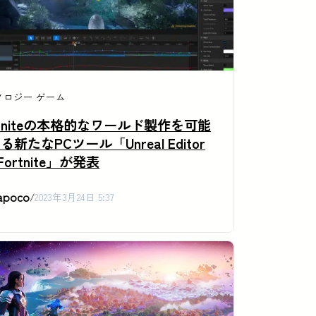
ノロジー
ゲーム
rtniteの本格的なワールド製作を可能
る新たなPCツール「Unreal Editor
 Fortnite」が発表
apoco
/
2023年3月24日 5:37