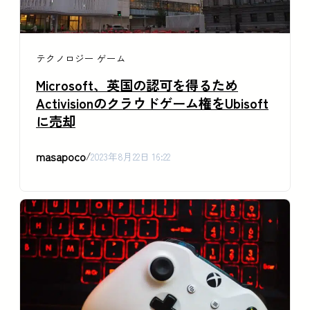
テクノロジー
ゲーム
Microsoft、英国の認可を得るため
Activisionのクラウドゲーム権をUbisoft
に売却
masapoco
/
2023年8月22日 16:22