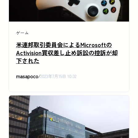
ゲーム
米連邦取引委員会によるMicrosoftの
Activision買収差し止め訴訟の控訴が却
下された
masapoco
/
2023年7月15日 10:32