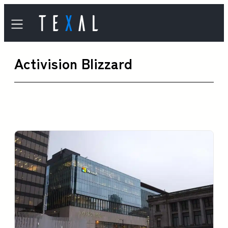
内
容
を
Activision Blizzard
ス
キ
ッ
プ