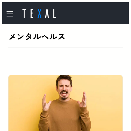
内
容
を
メンタルヘルス
ス
キ
ッ
プ