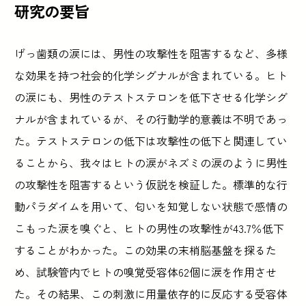
研究の要旨
げっ歯類の涙には、男性の攻撃性を阻害するなど、多様
な効果を持つ社会的化学シグナルが含まれている。ヒト
の涙にも、男性のテストステロンを低下させる化学シグ
ナルが含まれているが、その行動学的意義は不明であっ
た。テストステロンの低下は攻撃性の低下と関連してい
ることから、我々はヒトの涙がネズミの涙のように男性
の攻撃性を阻害するという仮説を検証した。標準的な行
動パラダイムを用いて、匂いを知覚しない状態で感情の
こもった涙を嗅ぐと、ヒトの男性の攻撃性が43.7％低下
することがわかった。この効果の末梢脳基盤を探るた
め、試験管内でヒトの嗅覚受容体62個に涙を作用させ
た。その結果、この刺激に用量依存的に反応する受容体