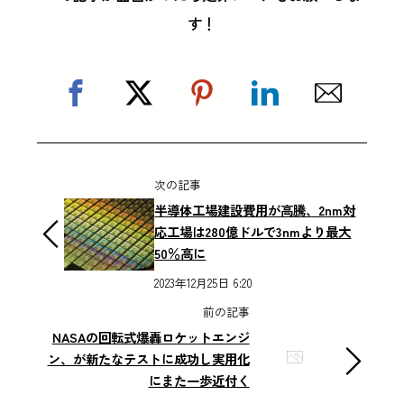
す！
次の記事
半導体工場建設費用が高騰、2nm対
応工場は280億ドルで3nmより最大
50％高に
2023年12月25日 6:20
前の記事
NASAの回転式爆轟ロケットエンジ
ン、が新たなテストに成功し実用化
にまた一歩近付く