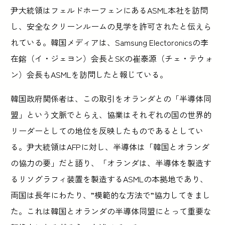
尹大統領はフェルドホーフェンにあるASML本社を訪問
し、安全なクリーンルームの見学を許可されたと伝えら
れている。韓国メディアは、Samsung Electoronicsの李
在鎔（イ・ジェヨン）会長とSKの崔泰源（チェ・テウォ
ン）会長もASMLを訪問したと報じている。
韓国政府関係者は、この取引をオランダとの「半導体同
盟」という文脈でとらえ、協業はそれぞれの国の世界的
リーダーとしての地位を反映したものであるとしてい
る。尹大統領はAFPに対し、半導体は「韓国とオランダ
の協力の要」だと語り、「オランダは、半導体を製造す
るリソグラフィ装置を製造するASMLの本拠地であり、
両国は長年にわたり、”模範的な方法で”協力してきまし
た。これは韓国とオランダの半導体同盟にとって重要な