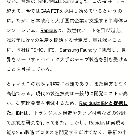
ない。台湾のTSMCや韓国Samsungは、このFinFETすら
越えて、今では
GAA FET
を採用し始めているというの
に。だが、日本政府と大手国内企業が支援する半導体コ
ンソーシアム、
Rapidus
は、数世代ノードを飛び越え、
2027年に2nmの生産を開始する予定だ。興味深いこと
に、同社はTSMC、IFS、Samsung Faundryに挑戦し、世
界をリードするハイテク大手のチップ製造を引き受ける
ことを目指している。
とはいえこの試みは非常に困難であり、また途方もなく
高価である。現代の製造技術は一般的に開発コストが高
い。研究開発費を削減するため、
RapidusはIBMと提携し
た
。IBMは、トランジスタ構造やチップ材料などの分野
で広範な研究を行ってきた。しかし、Rapidusは実現可
能な2nm製造プロセスを開発するだけでなく、最新の半