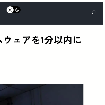
検
索
ムウェアを1分以内に