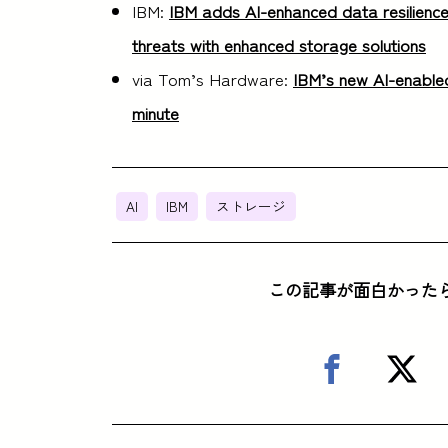
IBM:
IBM adds AI-enhanced data resilienc
threats with enhanced storage solutions
via Tom’s Hardware:
IBM’s new AI-enable
minute
AI
IBM
ストレージ
この記事が面白かった