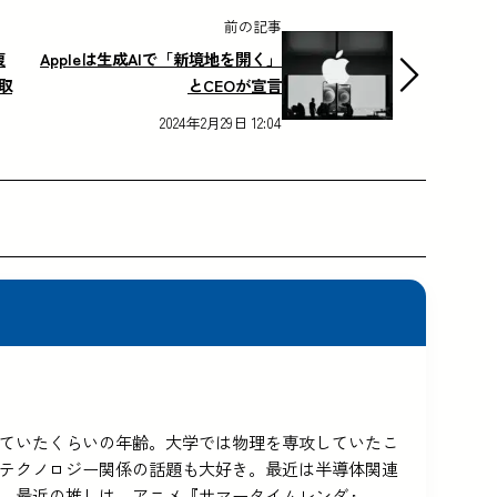
前の記事
復
Appleは生成AIで「新境地を開く」
取
とCEOが宣言
2024年2月29日 12:04
5を使っていたくらいの年齢。大学では物理を専攻していたこ
テクノロジー関係の話題も大好き。最近は半導体関連
。最近の推しは、アニメ『サマータイムレンダ』