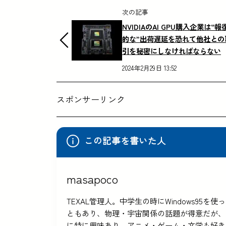
次の記事
NVIDIAのAI GPU購入企業は“報
的な”出荷遅延を恐れて他社との
引を秘密にしなければならない
2024年2月29日 13:52
スポンサーリンク
この記事を書いた人
masapoco
TEXAL管理人。中学生の時にWindows9
ともあり、物理・宇宙関係の話題が得意だが、
に特に興味あり。アニメ・ゲーム・文学も好き