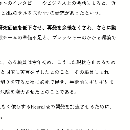
従業員へのインタビューやビジネス上の会話によると、近
タと2匹のサルを含む4つの研究があったという。
研究価値を低下させ、再発を余儀なくされ、さらに動
験チームの準備不足と、プレッシャーのかかる環境で
よると、ある職員は今年初め、こうした現状を止めるため
ると同僚に苦言を呈したとのこと。その職員によれ
め切りを守るために必死で働き、手術前にギリギリま
の危険を増大させたとのことである。
く依存するNeuralinkの開発を加速させるために、
る。