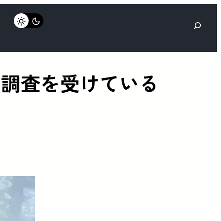
検
索
府の調査を受けている