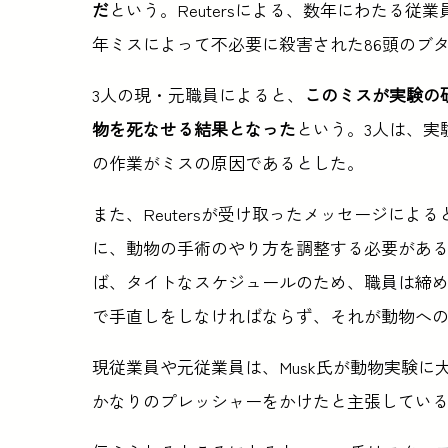
だ
という。Reutersによる、数年にわたる
年ミスによって不必要に殺害された86頭のブ
3人の現・元職員によると、
このミスが実験の
物を死なせる結果となった
という。3人は、実
の作業がミスの原因であるとした。
また、Reutersが受け取ったメッセージに
に、動物の手術のやり方を調整する必要があ
ば、タイトなスケジュールのため、職員は締
で手直しをしなければならず、それが動物へ
現従業員や元従業員は、Musk氏が動物実験に大き
かなりのプレッシャーをかけたと主張してい