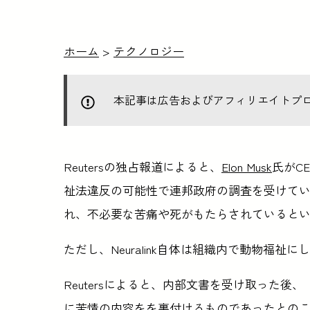
ホーム
>
テクノロジー
本記事は広告およびアフィリエイトプ
Reutersの独占報道によると、
Elon Musk
氏がC
祉法違反の可能性で連邦政府の調査を受けて
れ、不必要な苦痛や死がもたらされていると
ただし、Neuralink自体は組織内で動物福
Reutersによると、内部文書を受け取った
に苦情の内容をを裏付けるものであったとの