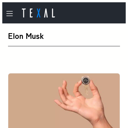
内
容
を
Elon Musk
ス
キ
ッ
プ