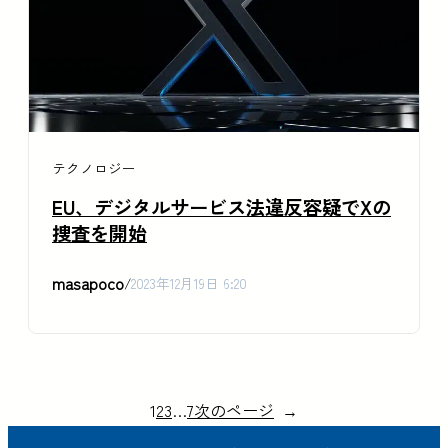
テクノロジー
EU、デジタルサービス法違反容疑でXの
捜査を開始
masapoco
/
2023年12月19日 6:20
1
2
3
…
7
次のページ
→