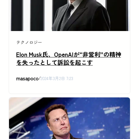
テクノロジー
Elon Musk氏、OpenAIが“非営利”の精神
を失ったとして訴訟を起こす
masapoco
/
2024年3月2日 7:23