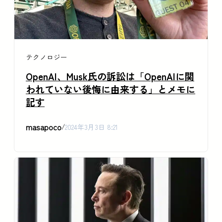
テクノロジー
OpenAI、Musk氏の訴訟は「OpenAIに関
われていない後悔に由来する」とメモに
記す
masapoco
/
2024年3月3日 8:21