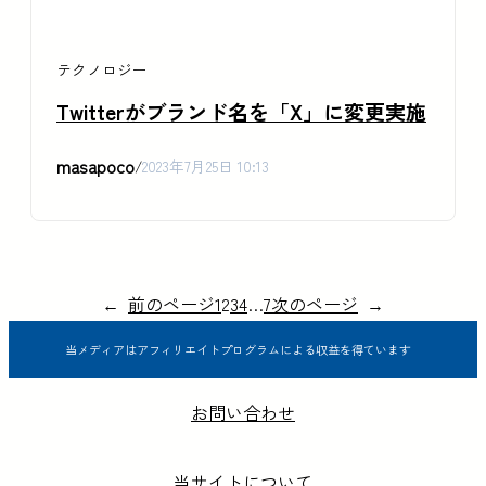
テクノロジー
Twitterがブランド名を「X」に変更実施
masapoco
/
2023年7月25日 10:13
←
前のページ
1
2
3
4
…
7
次のページ
→
当メディアはアフィリエイトプログラムによる収益を得ています
お問い合わせ
当サイトについて