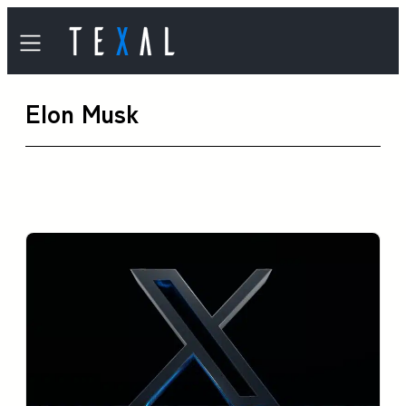
内
容
を
Elon Musk
ス
キ
ッ
プ