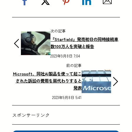
次の記事
『Starfield』発売初日の同時接続車
数100万人を突破と報告
2023年9月8日 7:04
前の記事
Microsoft、同社AI製品を使って起こ
された訴訟の費用を肩代わりすると
発表
2023年9月8日 5:41
スポンサーリンク