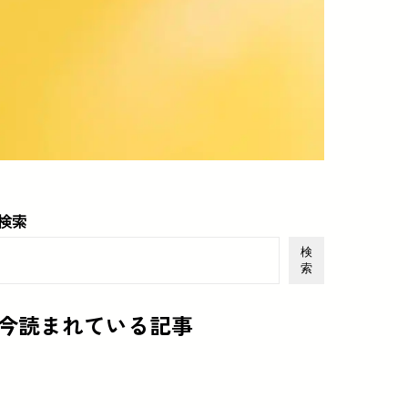
検索
検
索
今読まれている記事