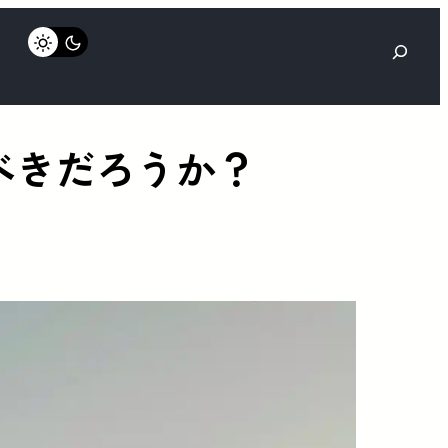
検
索
べきだろうか？