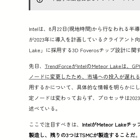
Intelは、8月22日(現地時間)から行なわれる半
が2023年に導入を計画しているクライアント向けSoC「
Lake」に採用する3D Foverosチップ設
先日、
TrendForceがIntelのMeteor La
ノードに変更したため、市場への投入が遅れ
用するかについて、具体的な情報を明らかにし
定ノードは変わっておらず、プロセッサは20
述べている。
ここで注目すべきは、
IntelがMeteor L
製造し、残りの3つはTSMCが製造することだ