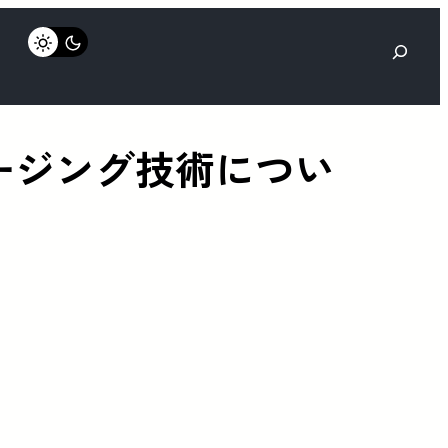
検
索
パッケージング技術につい