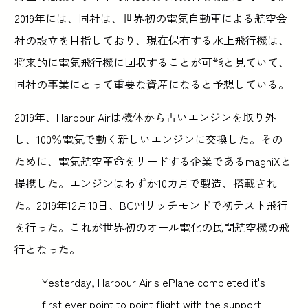
2019年には、同社は、世界初の電気自動車による航空会
社の設立を目指しており、現在保有する水上飛行機は、
将来的に電気飛行機に回収することが可能と見ていて、
同社の事業にとって重要な資産になると予想している。
2019年、Harbour Airは機体から古いエンジンを取り外
し、100％電気で動く新しいエンジンに交換した。その
ために、電気航空革命をリードする企業であるmagniXと
提携した。エンジンはわずか10カ月で製造、搭載され
た。2019年12月10日、BC州リッチモンドで初テスト飛行
を行った。これが世界初のオール電化の民間航空機の飛
行となった。
Yesterday, Harbour Air's ePlane completed it's
first ever point to point flight with the support