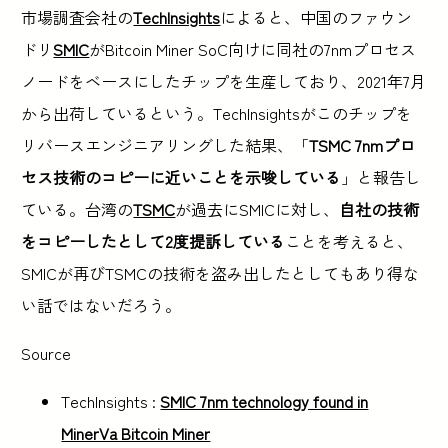
市場調査会社の
TechInsights
によると、中国のファウン
ドリ
SMIC
がBitcoin Miner SoC向けに同社の7nmプロセス
ノードをベースにしたチップを生産しており、2021年7月
から出荷しているという。TechInsightsがこのチップを
リバースエンジニアリングした結果、「
TSMC 7nmプロ
セス技術のコピーに近いことを示唆している
」と報告し
ている。台湾の
TSMC
が過去にSMICに対し、
自社の技術
をコピーしたとして2度提訴している
ことを考えると、
SMICが再びTSMCの技術を盗み出したとしてもあり得な
い話ではないだろう。
Source
TechInsights :
SMIC 7nm technology found in
MinerVa Bitcoin Miner