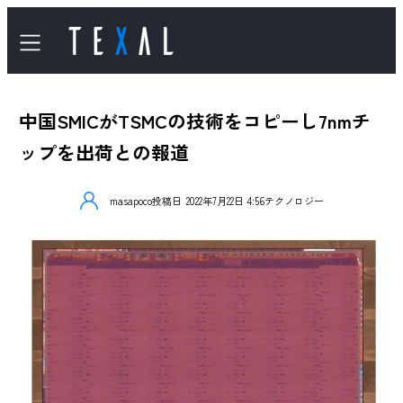
中国SMICがTSMCの技術をコピーし7nmチ
ップを出荷との報道
masapoco
投稿日
2022年7月22日 4:56
テクノロジー