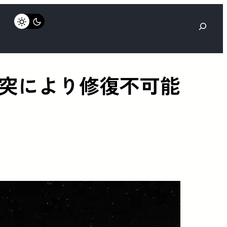
検
索
突により修復不可能