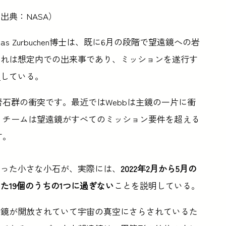
典：NASA）
s Zurbuchen博士は、既に6月の段階で望遠鏡への岩
これは想定内での出来事であり、ミッションを遂行す
ト
している。
石群の衝突です。最近ではWebbは主鏡の一片に衝
、チームは望遠鏡がすべてのミッション要件を超える
す。
に当たった小さな小石が、実際には、
2022年2月から5月の
19個のうちの1つに過ぎない
ことを説明している。
の鏡が開放されていて宇宙の真空にさらされているた