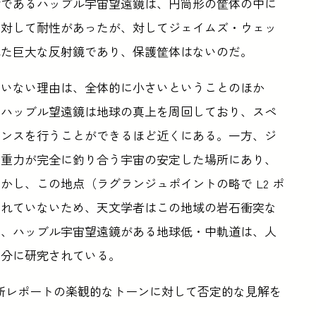
身であるハッブル宇宙望遠鏡は、円筒形の筐体の中に
に対して耐性があったが、対してジェイムズ・ウェッ
れた巨大な反射鏡であり、保護筐体はないのだ。
ていない理由は、全体的に小さいということのほか
。ハッブル望遠鏡は地球の真上を周回しており、スペ
ナンスを行うことができるほど近くにある。一方、ジ
の重力が完全に釣り合う宇宙の安定した場所にあり、
し、この地点（ラグランジュポイントの略で L2 ポ
られていないため、天文学者はこの地域の岩石衝突な
方、ハッブル宇宙望遠鏡がある地球低・中軌道は、人
十分に研究されている。
の新レポートの楽観的なトーンに対して否定的な見解を