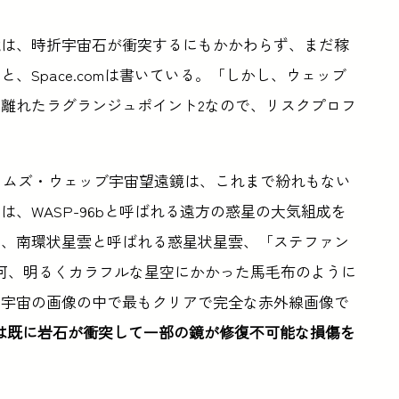
鏡は、時折宇宙石が衝突するにもかかわらず、まだ稼
、Space.comは書いている。「しかし、ウェッブ
m）離れたラグランジュポイント2なので、リスクプロフ
イムズ・ウェッブ宇宙望遠鏡は、これまで紛れもない
、WASP-96bと呼ばれる遠方の惑星の大気組成を
も、南環状星雲と呼ばれる惑星状星雲、「ステファン
河、明るくカラフルな星空にかかった馬毛布のように
た宇宙の画像の中で最もクリアで完全な赤外線画像で
は既に岩石が衝突して一部の鏡が修復不可能な損傷を