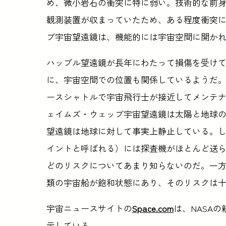
め、微小岩石の衝突に特に弱い。技術的な前
観測装置が収まっていたため、ある程度衝突
ブ宇宙望遠鏡は、機能的には宇宙空間に開か
ハッブル望遠鏡が長年にわたって損傷を受け
に、宇宙空間での位置も関係しているようだ
ースシャトルで宇宙飛行士が接近してメンテ
ェイムズ・ウェッブ宇宙望遠鏡は太陽と地球
望遠鏡は地球に対して事実上静止している。しか
イントと呼ばれる）には探査機がほとんど送
どのリスクについてあまり知らないのだ。一
類の宇宙船が飽和状態にあり、そのリスクは
宇宙ニュースサイトの
Space.com
は、NASA
示している。