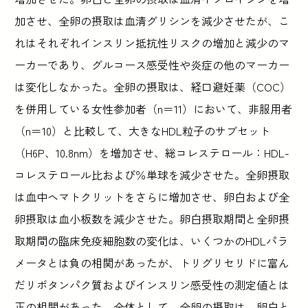
加させ、全卵の摂取は血清グリシンを減少させたが、こ
れはそれぞれインスリン抵抗性リスクの増加と減少のマ
ーカーであり、グルコース感受性や炎症の他のマーカー
は変化しなかった。全卵の摂取は、経口避妊薬（COC）
を併用している女性参加者（n＝11）において、非服用者
（n＝10）と比較して、大きなHDL粒子のサブセット
（H6P、10.8nm）を増加させ、総コレステロール：HDL-
コレステロール比および％単球を減少させた。全卵摂取
は血中ヘマトクリットをさらに増加させ、卵白および全
卵摂取は血小板数を減少させた。卵白摂取期間と全卵摂
取期間の臨床免疫細胞数の変化は、いくつかのHDLパラ
メータとは負の相関があったが、トリグリセリドに富ん
だリポタンパク質およびインスリン感受性の測定値とは
正の相関があった。全体として、全卵の摂取は、卵白と