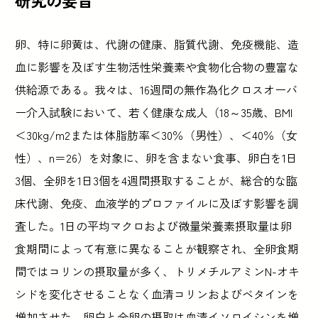
卵、特に卵黄は、代謝の健康、脂質代謝、免疫機能、造
血に影響を及ぼす生物活性栄養素や食物化合物の豊富な
供給源である。我々は、16週間の無作為化クロスオーバ
ー介入試験において、若く健康な成人（18～35歳、BMI
＜30kg/m2または体脂肪率＜30％（男性）、＜40％（女
性）、n＝26）を対象に、卵を含まない食事、卵白を1日
3個、全卵を1日3個を4週間摂取することが、総合的な臨
床代謝、免疫、血液学的プロファイルに及ぼす影響を調
査した。1日の平均マクロおよび微量栄養素摂取量は卵
食期間によって有意に異なることが観察され、全卵食期
間ではコリンの摂取量が多く、トリメチルアミンN-オキ
シドを変化させることなく血清コリンおよびベタインを
増加させた。卵白と全卵の摂取は血清イソロイシンを増