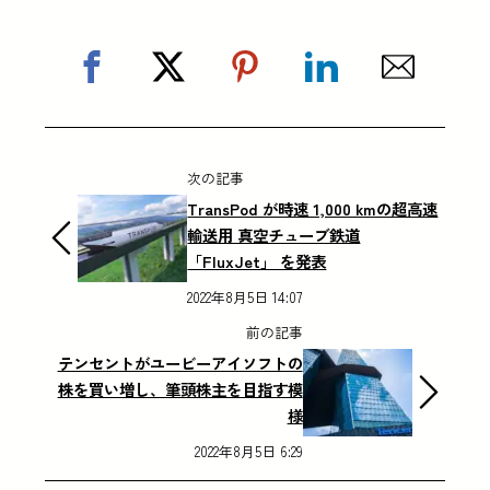
次の記事
TransPod が時速 1,000 kmの超高速
輸送用 真空チューブ鉄道
「FluxJet」 を発表
2022年8月5日 14:07
前の記事
テンセントがユービーアイソフトの
株を買い増し、筆頭株主を目指す模
様
2022年8月5日 6:29