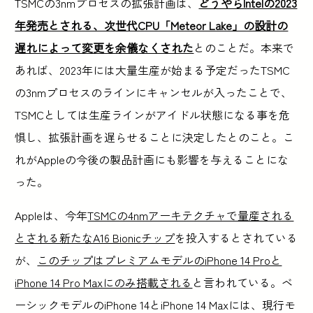
TSMCの3nmプロセスの拡張計画は、
どうやらIntelの2023
年発売とされる、次世代CPU「Meteor Lake」の設計の
遅れによって変更を余儀なくされた
とのことだ。本来で
あれば、2023年には大量生産が始まる予定だったTSMC
の3nmプロセスのラインにキャンセルが入ったことで、
TSMCとしては生産ラインがアイドル状態になる事を危
惧し、拡張計画を遅らせることに決定したとのこと。こ
れがAppleの今後の製品計画にも影響を与えることにな
った。
Appleは、今年
TSMCの4nmアーキテクチャで量産される
とされる新たなA16 Bionicチップ
を投入するとされている
が、
このチップはプレミアムモデルのiPhone 14 Proと
iPhone 14 Pro Maxにのみ搭載される
と言われている。ベ
ーシックモデルのiPhone 14とiPhone 14 Maxには、現行モ