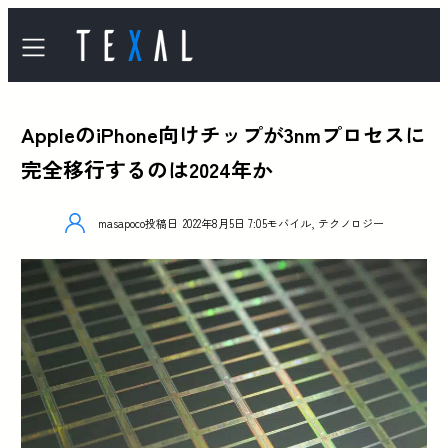
AppleのiPhone向けチップが3nmプロセスに
完全移行するのは2024年か
masapoco
投稿日
2022年8月5日 7:05
モバイル
,
テクノロジー