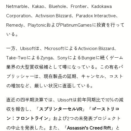
Netmarble、Kakao、Bluehole、Frontier、Kadokawa
Corporation、Activision Blizzard、Paradox Interactive、
Remedy、PlaytonicおよびPlatinumGamesに投資を行って
いる。
一方、Ubisoftは、MicrosoftによるActivicion Blizzard、
Take-TwoによるZynga、SonyによるBungieに続くゲーム
業界の大型買収候補として噂になっている。この有名パ
ブリッシャーは、現在製品の延期、キャンセル、コスト
の増加など、厳しい状況に直面している。
直近の四半期決算では、Ubisoftは前年同期比で10％の減
収を報告し、「
スプリンターセルVR
」「
ゴーストリコ
ン：フロントライン
」および2つの未発表プロジェクト
の中止を発表した。また、「
Assassin’s Creed Rift
」と