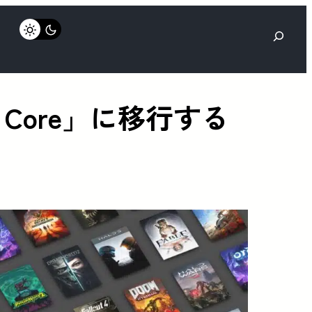
検
索
ass Core」に移行する