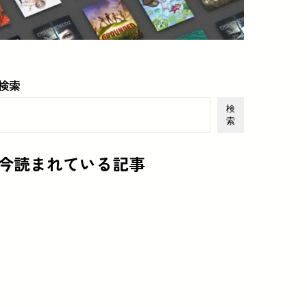
検索
検
索
今読まれている記事