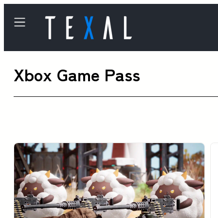
内
容
を
ス
Xbox Game Pass
キ
ッ
プ