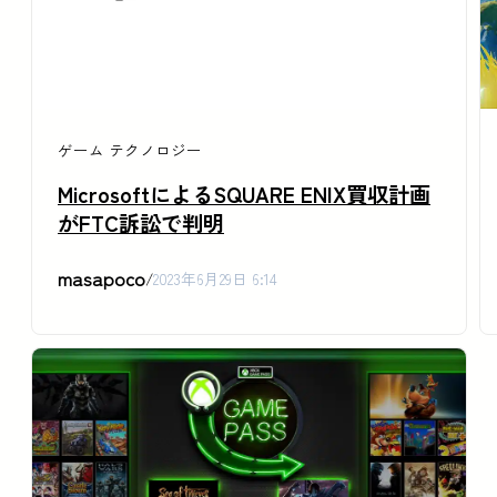
ゲーム
テクノロジー
MicrosoftによるSQUARE ENIX買収計画
がFTC訴訟で判明
masapoco
/
2023年6月29日 6:14