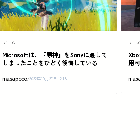
ゲーム
ゲー
Microsoftは、『原神』をSonyに渡して
Xbo
しまったことをひどく後悔している
用
masapoco
mas
/
2022年10月27日 12:18