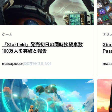
ゲーム
テク
『Starfield』発売初日の同時接続車数
Xbo
100万人を突破と報告
Pa
masapoco
mas
/
2023年9月8日 7:04