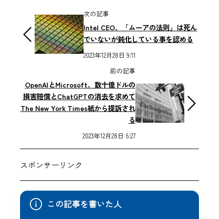
次の記事
Intel CEO、「ムーアの法則」は死ん
でいないが鈍化している事を認める
2023年12月28日 9:11
前の記事
OpenAIとMicrosoft、数十億ドルの
損害賠償とChatGPTの消去を求めて
The New York Times紙から提訴され
る
2023年12月28日 6:27
スポンサーリンク
この記事を書いた人