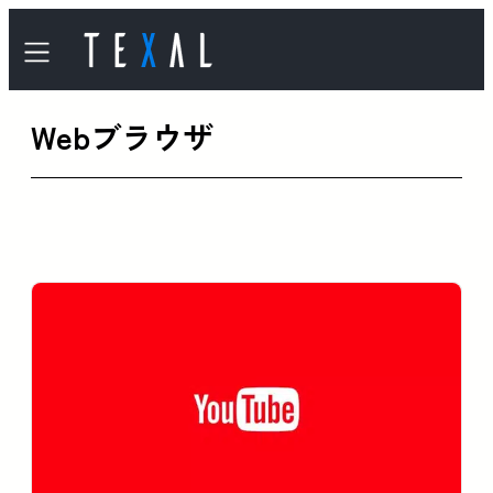
内
容
を
Webブラウザ
ス
キ
ッ
プ