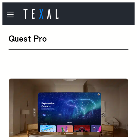
内
容
を
Quest Pro
ス
キ
ッ
プ