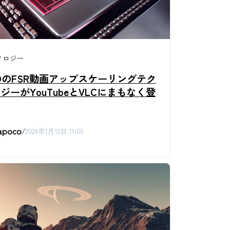
ノロジー
DのFSR動画アップスケーリングテク
ジーがYouTubeとVLCにまもなく登
apoco
/
2024年1月12日 11:09