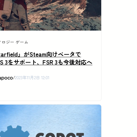
ノロジー
ゲーム
tarfield』がSteam向けベータで
SS 3をサポート、FSR 3も今後対応へ
apoco
/
2023年11月2日 12:01