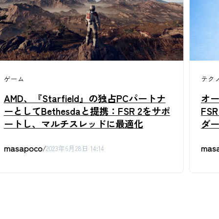
ゲーム
テク
AMD、『Starfield』の独占PCパートナ
オー
ーとしてBethesdaと提携：FSR 2をサポ
FS
ートし、マルチスレッドに最適化
ダ
masapoco
mas
/
2023年6月28日 14:14