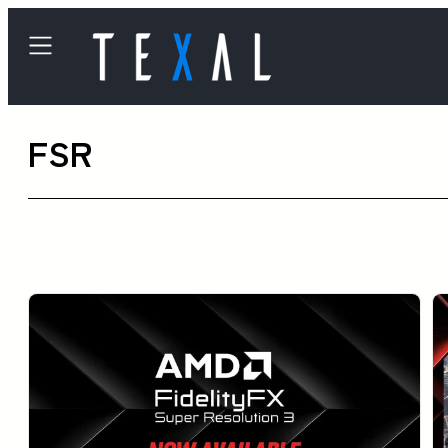
内
容
を
ス
FSR
キ
ッ
プ