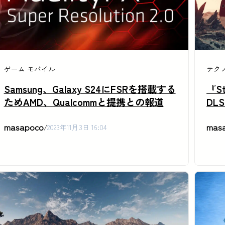
ゲーム
モバイル
テク
Samsung、Galaxy S24にFSRを搭載する
『S
ためAMD、Qualcommと提携との報道
DL
masapoco
mas
/
2023年11月3日 16:04