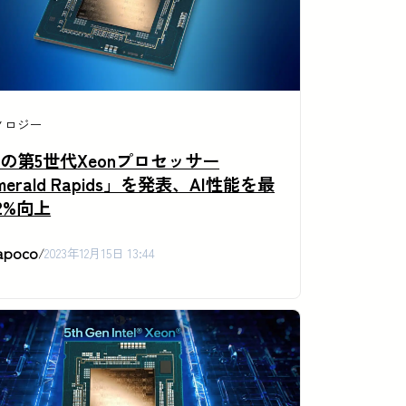
ノロジー
telの第5世代Xeonプロセッサー
merald Rapids」を発表、AI性能を最
2%向上
apoco
/
2023年12月15日 13:44