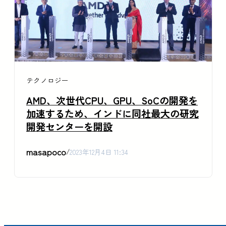
テクノロジー
AMD、次世代CPU、GPU、SoCの開発を
加速するため、インドに同社最大の研究
開発センターを開設
masapoco
/
2023年12月4日 11:34