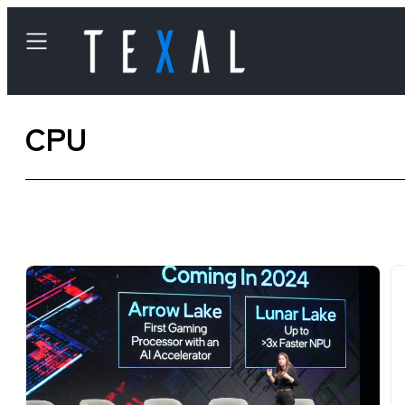
内
容
を
ス
CPU
キ
ッ
プ