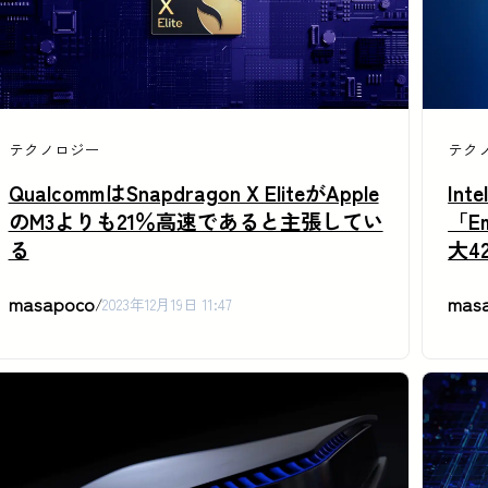
テクノロジー
テク
QualcommはSnapdragon X EliteがApple
In
のM3よりも21％高速であると主張してい
「E
る
大4
masapoco
mas
/
2023年12月19日 11:47