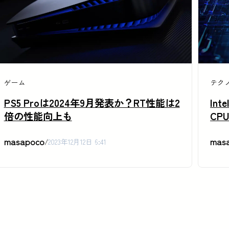
ゲーム
テク
PS5 Proは2024年9月発表か？RT性能は2
Int
倍の性能向上も
CP
masapoco
mas
/
2023年12月12日 6:41