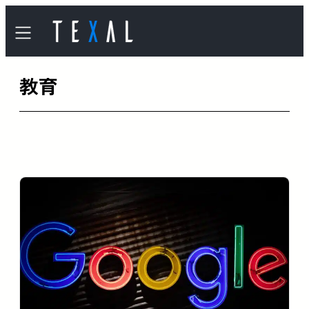
内
容
を
教育
ス
キ
ッ
プ