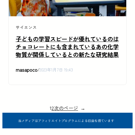
サイエンス
子どもの学習スピードが優れているのは
チョコレートにも含まれているあの化学
物質が関係しているとの新たな研究結果
masapoco
/
2023年1月7日 19:43
1
2
次のページ
→
当メディアはアフィリエイトプログラムによる収益を得ています