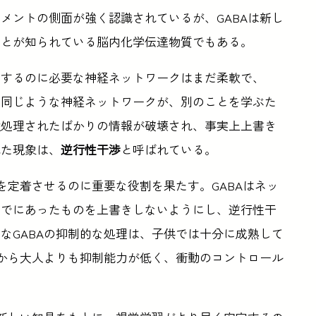
メントの側面が強く認識されているが、GABAは新し
ことが知られている脳内化学伝達物質でもある。
理するのに必要な神経ネットワークはまだ柔軟で、
、同じような神経ネットワークが、別のことを学ぶた
近処理されたばかりの情報が破壊され、事実上上書き
れた現象は、
逆行性干渉
と呼ばれている。
を定着させるのに重要な役割を果たす。GABAはネッ
すでにあったものを上書きしないようにし、逆行性干
なGABAの抑制的な処理は、子供では十分に成熟して
だから大人よりも抑制能力が低く、衝動のコントロール