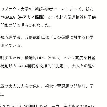
国のブラウン大学の神経科学者チームによって、新た
持つ
GABA（γ-アミノ酪酸）
という脳内伝達物質に子供
専門家の間で明らかになった。
認知心理学者、渡邊武郎氏は「この仮説に対する科学
、述べている。
するため、機能的MRS（fMRS）という高度な神経
視覚野のGABA濃度を間接的に測定し、大人との違い
ら35歳の大人56人を対象に、視覚学習課題の開始前、学
た。
定であることが判明したが、一方、子どものGABAレ