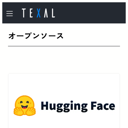
内
容
を
オープンソース
ス
キ
ッ
プ