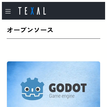
内
容
を
オープンソース
ス
キ
ッ
プ