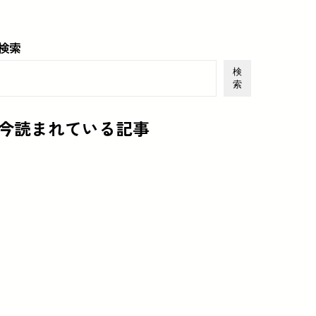
検索
検
索
今読まれている記事