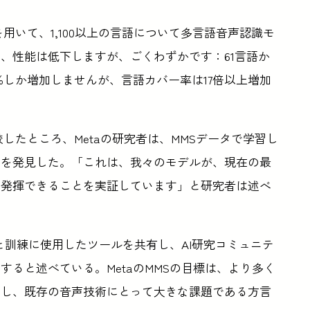
デルを用いて、1,100以上の言語について多言語音声認識モ
、性能は低下しますが、ごくわずかです：61言語か
.4％しか増加しませんが、言語カバー率は17倍以上増加
直接比較したところ、Metaの研究者は、MMSデータで学習し
とを発見した。「これは、我々のモデルが、現在の最
を発揮できることを実証しています」と研究者は述べ
良と訓練に使用したツールを共有し、AI研究コミュニテ
ると述べている。MetaのMMSの目標は、より多く
大し、既存の音声技術にとって大きな課題である方言