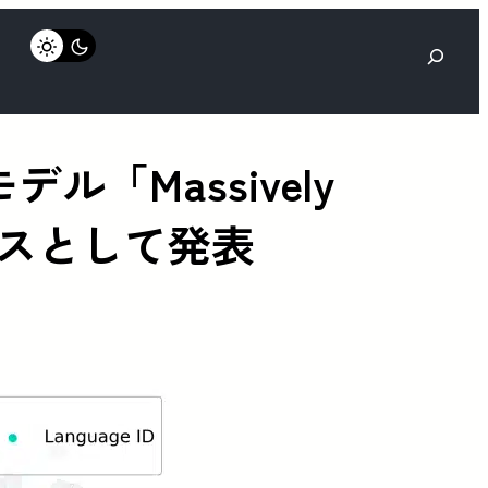
検
索
ル「Massively
ンソースとして発表