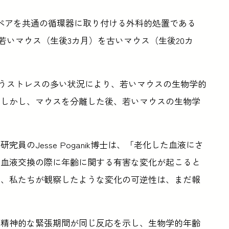
のペアを共通の循環器に取り付ける外科的処置である
た。これは、若いマウス（生後3カ月）を古いマウス（生後20カ
iosisというストレスの多い状況により、若いマウスの生物学的
。しかし、マウスを分離した後、若いマウスの生物学
のJesse Poganik博士は、「老化した血液にさ
性血液交換の際に年齢に関する有害な変化が起こると
し、私たちが観察したような変化の可逆性は、まだ報
・精神的な緊張期間が同じ反応を示し、生物学的年齢