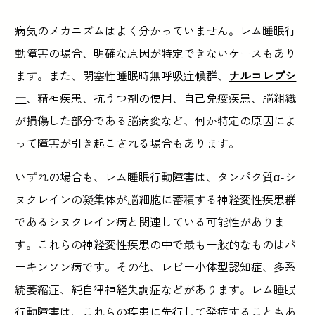
病気のメカニズムはよく分かっていません。レム睡眠行
動障害の場合、明確な原因が特定できないケースもあり
ます。また、閉塞性睡眠時無呼吸症候群、
ナルコレプシ
ー
、精神疾患、抗うつ剤の使用、自己免疫疾患、脳組織
が損傷した部分である脳病変など、何か特定の原因によ
って障害が引き起こされる場合もあります。
いずれの場合も、レム睡眠行動障害は、タンパク質α-シ
ヌクレインの凝集体が脳細胞に蓄積する神経変性疾患群
であるシヌクレイン病と関連している可能性がありま
す。これらの神経変性疾患の中で最も一般的なものはパ
ーキンソン病です。その他、レビー小体型認知症、多系
統萎縮症、純自律神経失調症などがあります。レム睡眠
行動障害は、これらの疾患に先行して発症することもあ