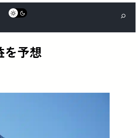
検
索
減益を予想