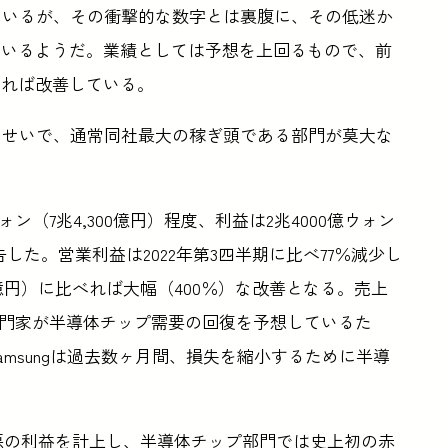
ているが、その衝撃的な数字とは裏腹に、その低迷か
ているようだ。業績としては予想を上回るもので、前
べれば改善している。
のせいで、通常同社最大の稼ぎ頭である部門が莫大な
ォン（7兆4,300億円）程度、利益は2兆4000億ウォン
告した。営業利益は2022年第3四半期に比べ77％減少し
67億円）に比べれば大幅（400％）な改善となる。売上
専門家が半導体チップ需要の回復を予想しているた
msungは過去数ヶ月間、損失を縮小するために半導
間で最悪の利益を計上し、半導体チップ部門では史上初の赤