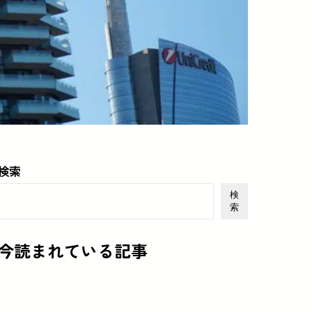
検索
検
索
今読まれている記事